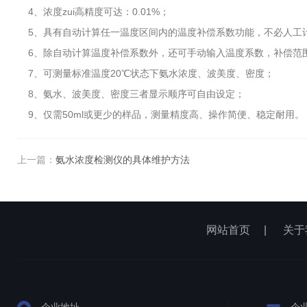
4、浓度zui高精度可达：0.01%；
5、具有自动计算任一温度区间内的温度补偿系数功能，不必人工计算
6、除自动计算温度补偿系数外，还可手动输入温度系数，补偿范围：(0.00
7、可测量标准温度20℃状态下氨水浓度、波美度、密度；
8、氨水、波美度、密度三者显示顺序可自由设定；
9、仅需50ml或更少的样品，测量精度高、操作简便、稳定耐用。
上一篇：
氨水浓度检测仪的具体维护方法
网站首页
|
关于