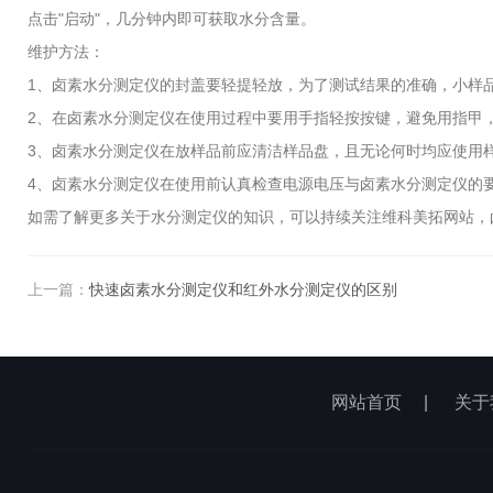
点击"启动"，几分钟内即可获取水分含量。
维护方法：
1、卤素水分测定仪的封盖要轻提轻放，为了测试结果的准确，小样品
2、在卤素水分测定仪在使用过程中要用手指轻按按键，避免用指甲
3、卤素水分测定仪在放样品前应清洁样品盘，且无论何时均应使用样
4、卤素水分测定仪在使用前认真检查电源电压与卤素水分测定仪的
如需了解更多关于水分测定仪的知识，可以持续关注维科美拓网站，卤
上一篇：
快速卤素水分测定仪和红外水分测定仪的区别
网站首页
|
关于