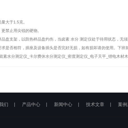
量大于1.5克。
，更禁止用尖锐的硬物。
品盘支架，以防热样品盘灼伤，当卤素 水分 测定仪处于待用状态，无
要求是否相符，插座及设备插头是否完好无损，如有损坏请勿使用。下班
素水分测定仪_卡尔费休水分测定仪_密度测定仪_电子天平_锂电木材木
我们
|
产品中心
|
新闻中心
|
技术文章
|
案例