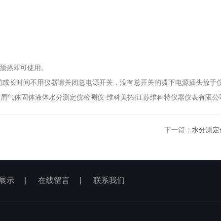
须预热即可使用。
前或长时间不用仪器请关闭总电源开关，没有总开关的拨下电源插头放于
屑气体固体液体水分测定仪检测仪-维科美拓|江苏维科特仪器仪表有限公
下一篇：
水分测定
展示
|
在线留言
|
联系我们