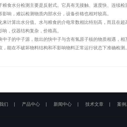
于粮食水分检测主要是反射式。它具有无接触、速度快、连续检
度等影响，难以检测物质内部水分，设备价格也相对较高。
化来计算出水分值。水与粮食的介电常数相比特别高，而且在超
影响，仪器结构复杂，价格高。
快中子的中子源，散出的快中子与含有氢原子核的物质相遇，相
仪，能在不破坏物料结构和不影响物料正常运行状态下准确检测
我们
|
产品中心
|
新闻中心
|
技术文章
|
案例