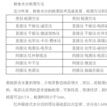
粮食水分检测方法
近
20年来，粮食水分的检测技术迅速发展，检测方法
类别
检测方法
类别
检测方法
直接法
干燥法
-减压法
直接法
干燥法
-电烘
直接法
干燥法
-微波加热法
直接法
干燥法
-红外
直接法
化学法
-卡尔·费休法
直接法
化学法
-蒸馏
间接法
电测法
-电导法
直接法
化学法
-碳化
间接法
红外射线法
间接法
电测法
-电容
间接法
中子法
间接法
微波法
间接法
色谱法
间接法
核磁共振法
着物质含水量的增加，介电常数也响应增大，所以，若检测
构。电容法采用的是非接触检测，可靠性高，简便经济，易
精度可达0.5％，检测时间小于5min。
红外吸收式水分仪的理论基础是比尔定律，水分在
1.