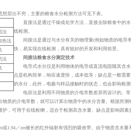
和思想层出不穷，主要的粮食水分检测方法可见下表。
直接法是通过干燥或化学方法，直接去除粮食中的水
线检测。
箱法
间接法是通过与水分有关的物理量
(例如物质的电导
加热法
快，易实现在线检测，具有较好的开发和利用前景。
法
间接法粮食水分测定技术
钙法
电导式水分仪是利用物体的电导或直流电阻随其含水
法
点是机构筒单，响应速度快，成本低等；缺点是一般需要
的水分，此外，电极与样品接触时的状态，也会影响检测
电容法是利用不同物质的介电常数差异而设计的。常
出物质的介电常数，就可以计算出物质中的水分含量。根据所测
维护，可用于在线检铡，适合于检测高含水量。缺点是影响因素多
649m或1.94／zm被长的红外辐射有强烈的吸收带。由于物质