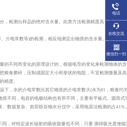
电话
分，检测出样品的绝对含水量。此类方法检测精度高，但费时，
在线交流
率、介电常数等)的检测，相应地测定出物质的含水量。此类方法
微信扫一扫
量的不同而变化的原理设计的，根据电导的变化来检测物体的含
把粮食磨碎，压制成固定大小和形状的电阻，不宜检测微量及高
的精度。
温下，水的介电常数比其它物质的介电常数大
(水为81，粮食约为
物质不同，电容的电极结构也有所不同，主要有平板式、圆筒式
、数据复杂。前苏联谷物水分仪中，采用电容法检测的占43％
含水量不同，对特定波长辐射的吸收能量也不同，只要 测得吸光度便