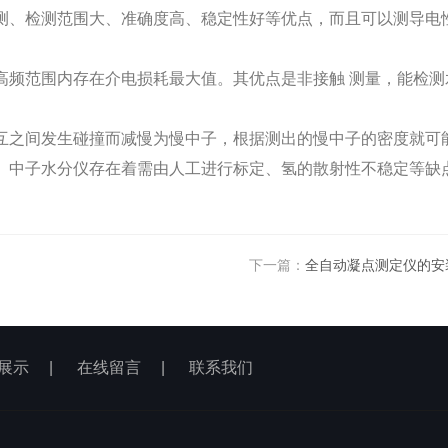
测、检测范围大、准确度高、稳定性好等优点，而且可以测导电
高频范围内存在介电损耗最大值。其优点是非接触
测量，能检测
互之间发生碰撞而减慢为慢中子，根据测出的慢中子的密度就可
。中子水分仪存在着需由人工进行标定、氢的散射性不稳定等缺
下一篇：
全自动凝点测定仪的安
展示
|
在线留言
|
联系我们