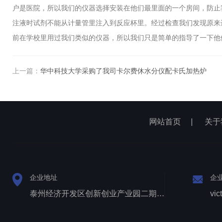
户是医院，所以我们的仪器选择安装在他们最里面的一个房间，防止
注液时试剂不能从计量管里注入到反应杯里。经过检查我们发现原来
前在学校里用过我们类似的仪器，所以我们只是简单的指导了一下他
上一篇：
华中科技大学采购了我司卡尔费休水分仪配卡氏加热炉
网站首页
|
关于
企业地址
企
泰州经济开发区创新创业产业园二期1号厂房西侧三层
vic