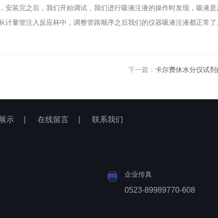
，安装完之后，我们开始调试，我们进行吸液注液的操作时发现，吸液是
从计量管注入反应杯中，调整管路顺序之后我们的仪器吸液注液都正常了
下一篇：
卡尔费休水分仪试剂
展示
|
在线留言
|
联系我们
企业传真
0523-89989770-608