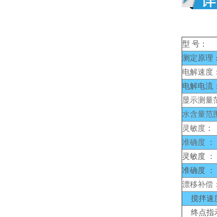
型 号：
测定原理
电解速度
电解电流
显示测量
水含量范
灵敏度
：
准确度
：
灵敏度 ：
准确度 ：
漂移补偿
搅拌速
终点指