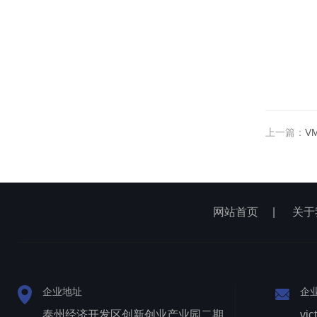
上一篇：
V
网站首页
|
关于
企业地址
企
泰州经济开发区创新创业产业园二期1号厂房西侧三层
vic