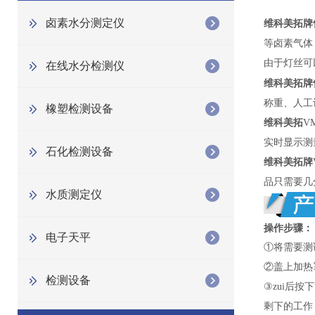
卤素水分测定仪
维科美拓牌
等卤素气体
由于灯丝可
在线水分检测仪
维科美拓牌
称重、人工
橡塑检测设备
维科美拓
VM
实时显示测
石化检测设备
维科美拓牌
品只需要几
水质测定仪
操作步骤：
电子天平
①将需要测
②盖上加热
检测设备
③zui后按
剩下的工作