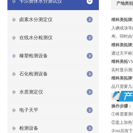
卡尔费休水分测试仪
产地类别
卤素水分测定仪
维科美拓牌
入碘或溴等
寿。同时由
在线水分检测仪
维科美拓牌
通过天平称
橡塑检测设备
维科美拓
VM
实时显示测
石化检测设备
维科美拓牌
品只需要几
水质测定仪
操作步骤：
电子天平
①将需要测
②盖上加热
检测设备
③zui后按