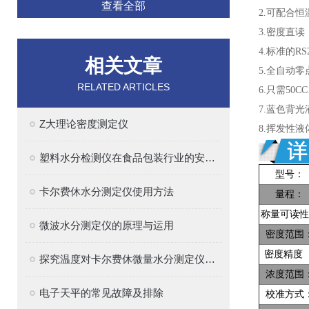
查看全部
2.可配合
3.密度直
4.标准的R
相关文章
5.全自动
RELATED ARTICLES
6.只需5
7.蓝色背
Z大理论密度测定仪
8.挥发性
塑料水分检测仪在食品包装行业的安全守护
型号：
卡尔费休水分测定仪使用方法
量程：
称量可读性
微波水分测定仪的原理与运用
密度范围
密度精度
探究温度对卡尔费休微量水分测定仪测量结果的影响
浓度范围
电子天平的常见故障及排除
校准方式