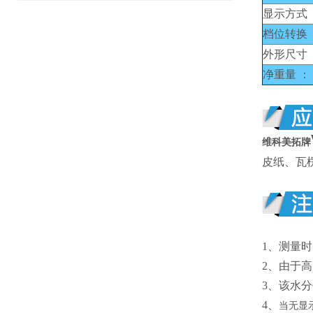
显示方式 
档位转换 
外形尺寸 
净重量 ：
维科美拓牌
皮纸、瓦
1、
测量时
2、
由于高
3、
该水分
4、
当无显