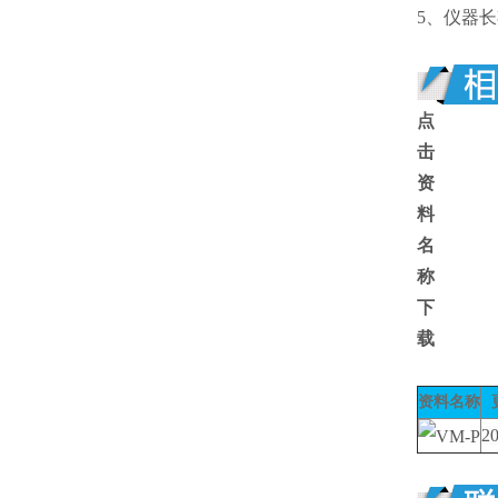
5、仪器
点
击
资
料
名
称
下
载
资料名称
20
VM-P