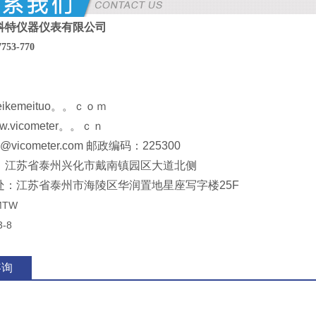
科特仪器仪表有限公司
7753
-
770
eikemeituo。。ｃｏｍ
.vicometer。。ｃｎ
vicometer.com 邮政编码：225300
：江苏省泰州兴化市戴南镇园区大道北侧
处：江苏省泰州市海陵区华润置地星座写字楼25F
MTW
3-8
咨询