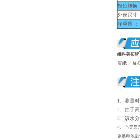
档位转换 
外形尺寸 
净重量 ：
维科美拓牌
皮纸、瓦
1、
测量时
2、
由于高
3、
该水分
4、
当无显
更换电池后