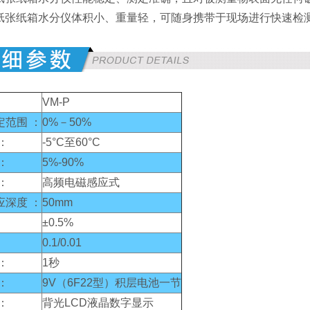
P纸张纸箱水分仪
体积小、重量轻，可随身携带于现场进行快速检
VM-P
定范围 ：
0%－50%
：
-5°C至60°C
：
5%-90%
：
高频电磁感应式
应深度 ：
50mm
±0.5%
0.1/0.01
：
1秒
：
9V（6F22型）积层电池一节
：
背光LCD液晶数字显示