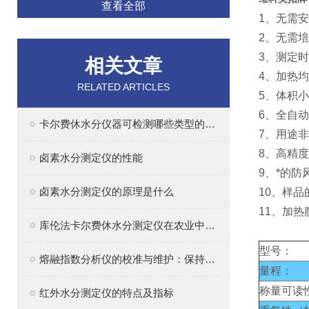
查看全部
1、无需
2、无需
3、测定
相关文章
4、加热
RELATED ARTICLES
5、体积
6、全自
卡尔费休水分仪器可检测哪些类型的样品？
7、用途
8、高精
卤素水分测定仪的性能
9、*的
卤素水分测定仪的原理是什么
10、样
11、加
库伦法卡尔费休水分测定仪在农业中的应用
型号：
熔融指数分析仪的校准与维护：保持精确测量的关键
量程：
称量可读
红外水分测定仪的特点及指标