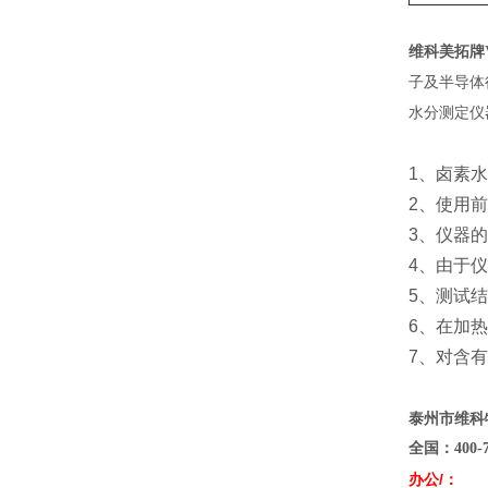
维科美拓牌
子及半导体
水分测定仪
1、卤素
2、使用
3、仪器
4、由于
5、测试
6、在加
7、对含
泰州市维科
全国：
400
-
办公/：