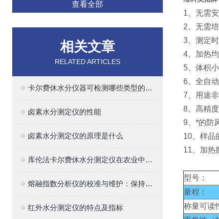
查看全部
1、无需
2、无需
3、测定
相关文章
4、加热
RELATED ARTICLES
5、体积
6、全自
卡尔费休水分仪器可检测哪些类型的样品？
7、用途
8、高精
卤素水分测定仪的性能
9、*的
卤素水分测定仪的原理是什么
10、样
11、加
库伦法卡尔费休水分测定仪在农业中的应用
型号：
熔融指数分析仪的校准与维护：保持精确测量的关键
量程：
称量可读
红外水分测定仪的特点及指标