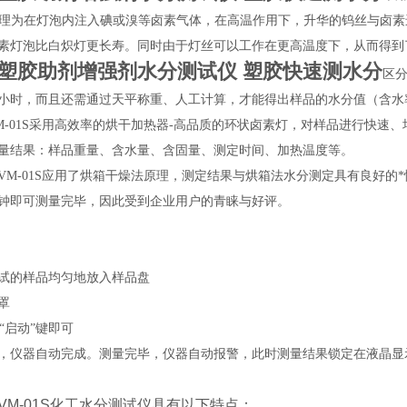
原理为在灯泡内注入碘或溴等卤素气体，在高温作用下，升华的钨丝与卤
素灯泡比白炽灯更长寿。同时由于灯丝可以工作在更高温度下，从而得到
塑胶助剂增强剂水分测试仪 塑胶快速测水分
区
小时，而且还需通过天平称重、人工计算，才能得出样品的水分值（含水
-01S
采用高效率的烘干加热器-高品质的环状卤素灯，对样品进行快速
量结果：样品重量、含水量、含固量、测定时间、加热温度等。
VM-01S
应用了烘箱干燥法原理，测定结果与烘箱法水分测定具有良好的*性
钟即可测量完毕，因此受到企业用户的青睐与好评。
试的样品均匀地放入样品盘
罩
下“启动”键即可
，仪器自动完成。测量完毕，仪器自动报警，此时测量结果锁定在液晶显
VM-01S
化工水分测试仪
具有以下特点：