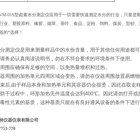
VM-01S型卤素水分测定仪应用于一切需要快速测定水分的行业，只要
行业、塑胶原料、橡胶、烟草、茶叶、食品、淀粉、饲料、煤炭、型砂、污
器的*选择！
水分测定仪是用来测量样品中的水份含量，用于其他任何用途都
前请务必认真阅读说明书，勿在不符合要求的环境条件下使用。
的周围应确保有足够的空间，以免热量堆积和过热。
仪器周围的加热单元四周区域会变热，请勿在仪器周围放置易燃
结束后,由于样品本身和加热单元和其容器仍会很烫，因此在取走
热烘干过程中，环形加热无件温度会达到400℃。因此请勿打开
有毒性元素的基质，这种基质只能在有良好通风设备的条件下进
特仪器仪表有限公司
7753
-
770