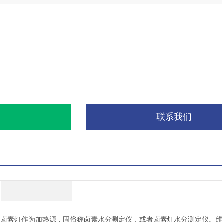
询
联系我们
卤素灯作为加热源，固俗称卤素水分测定仪，或者卤素灯水分测定仪。维科