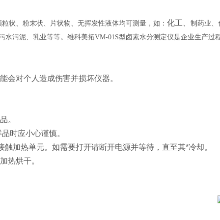
化工、
是颗粒状、粉末状、片状物、无挥发性液体均可测量，如：
制药业、
水污泥、乳业等等。维科美拓VM-01S型卤素水分测定仪是企业生产过
可能会对个人造成伤害并损坏仪器。
物品。
样品时应小心谨慎。
或接触加热单元。如需要打开请断开电源并等待，直至其*冷却。
行加热烘干。