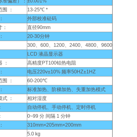
标准偏差）：
±0.001%
范围 ：
13-25℃ *
：
外部校准砝码
寸：
直径90mm
：
20-30分钟
300、600、1200、2400、4800、9600
LCD 液晶显示器
 ：
高精度PT100铂热电阻
：
电压220v±10% 频率50HZ±1HZ
范围 ：
60-200℃
：
标准加热、阶梯加热、失重加热模式
模式 ：
相对湿度
：
自动停机、手动停机、定时停机
：
0~99 分 间隔 1 分钟
：
310mm×205mm×200mm
5.0 kg