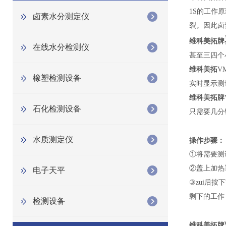
1S的工作
卤素水分测定仪
裂。因此卤
维科美拓牌
在线水分检测仪
甚至三四个
维科美拓
VM
橡塑检测设备
实时显示测
维科美拓牌
石化检测设备
只需要几分
水质测定仪
操作步骤：
①将需要测
②盖上加热
电子天平
③zui后按
剩下的工作
检测设备
维科美拓牌