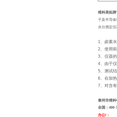
维科美拓牌
子及半导体
水分测定仪
1、卤素
2、使用
3、仪器
4、由于
5、测试
6、在加
7、对含
泰州市维科
全国：
400
-
办公/：