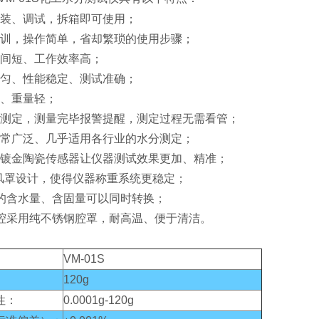
安装、调试，拆箱即可使用；
培训，操作简单，省却繁琐的使用步骤；
时间短、工作效率高；
均匀、性能稳定、测试准确；
小、重量轻；
动测定，测量完毕报警提醒，测定过程无需看管；
非常广泛、几乎适用各行业的水分测定；
度镀金陶瓷传感器让仪器测试效果更加、精准；
防风罩设计，使得仪器称重系统更稳定；
品的含水量、含固量可以同时转换；
热腔采用纯不锈钢腔罩，耐高温、便于清洁。
VM-01S
120g
性：
0.0001g-120g