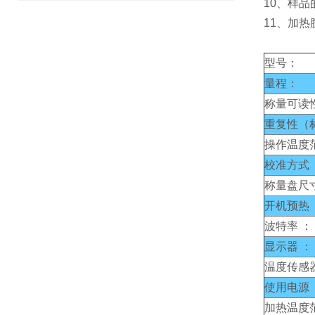
10、样
11、加
型号：
量程：
称量可读
重复性（
操作温度
校准方式 
称量盘尺
开机预热 
波特率 ：
显示器 ：
温度传感器
使用电源 
加热温度