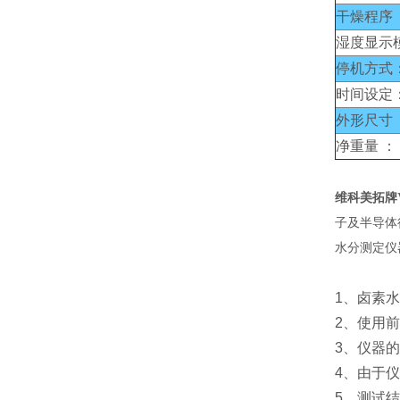
干燥程序 
湿度显示
停机方式
时间设定
外形尺寸 
净重量 ：
维科美拓牌
子及半导体
水分测定仪
1、卤素
2、使用
3、仪器
4、由于
5、测试