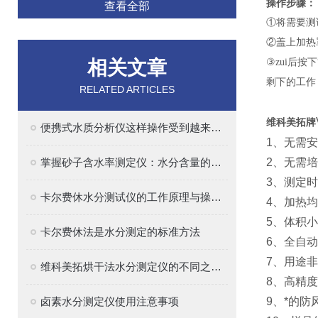
操作步骤：
查看全部
①将需要测
②盖上加热
相关文章
③zui后按
剩下的工作
RELATED ARTICLES
维科美拓牌
便携式水质分析仪这样操作受到越来越多青睐
1、无需
掌握砂子含水率测定仪：水分含量的准确测量方法
2、无需
3、测定
卡尔费休水分测试仪的工作原理与操作指南
4、加热
5、体积
卡尔费休法是水分测定的标准方法
6、全自
7、用途
维科美拓烘干法水分测定仪的不同之处在哪里
8、高精
卤素水分测定仪使用注意事项
9、*的