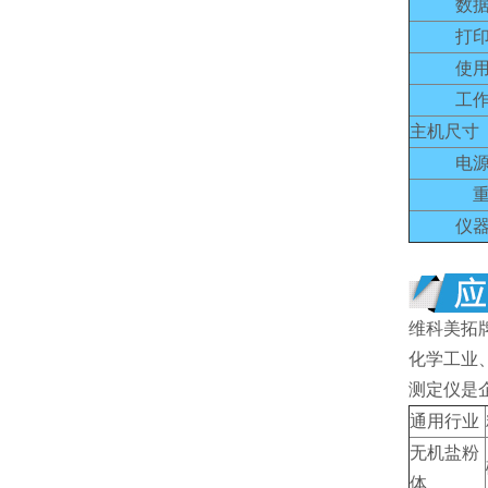
数
打
使
工
主机尺寸（
电
仪
维科美拓
化学工业
测定仪是
通用行业
无机盐粉
体