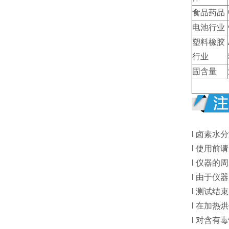
食品药品
电池行业
塑料橡胶
行业
固含量
l 卤素
l 使用
l 仪器
l 由于
l 测试
l 在加
l 对含