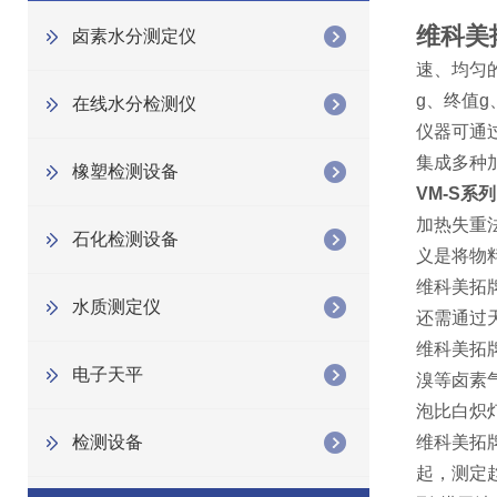
维科美
卤素水分测定仪
速、均匀
g、终值
在线水分检测仪
仪器可通
集成多种
橡塑检测设备
VM-S
系列
加热失重
石化检测设备
义是将物
维科美拓
水质测定仪
还需通过
维科美拓
电子天平
溴等卤素
泡比白炽
检测设备
维科美拓
起，测定