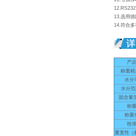
12.RS
13.选
14.符合
产
称重精
水分
水分范
固含量
称
称重
校
重复性（