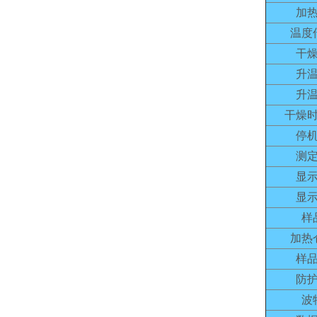
加
温度
干
升
升
干燥
停
测
显
显
样
加热
样
防
波