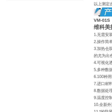
以上测定
VM-01S
维科美
1.无需
2.操作
3.加热
的尤为出
4.可视
5.多种
6.10
7.进口
8.数据处
9.温度
10.全
11.*