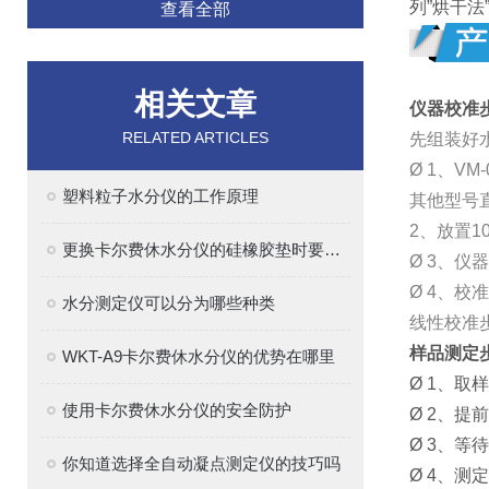
列”烘干
查看全部
相关文章
仪器校准
RELATED ARTICLES
先组装好
Ø 1、VM-
塑料粒子水分仪的工作原理
其他型号直
2、放置1
更换卡尔费休水分仪的硅橡胶垫时要注意的事项
Ø 3、仪
Ø 4、校
水分测定仪可以分为哪些种类
线性校准
样品测定
WKT-A9卡尔费休水分仪的优势在哪里
Ø 1、取
使用卡尔费休水分仪的安全防护
Ø 2、提
Ø 3、等
你知道选择全自动凝点测定仪的技巧吗
Ø 4、