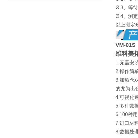
Ø 3、等
Ø 4、
以上测定
VM-01S
维科美
1.无需
2.操作
3.加热
的尤为出
4.可视
5.多种
6.10
7.进口
8.数据处