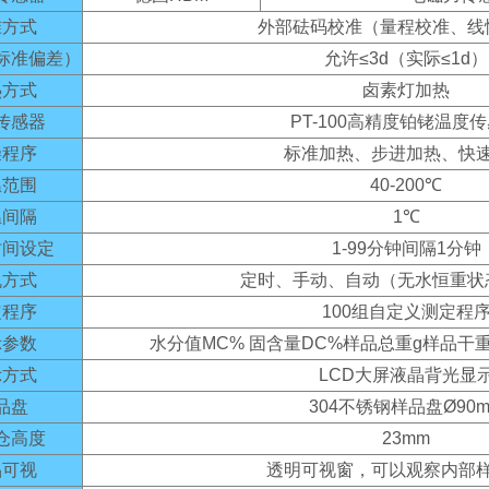
准方式
外部砝码校准（量程校准、线
标准偏差）
允许≤3d（实际≤1d）
热方式
卤素灯加热
传感器
PT-100高精度铂铑温度
燥程序
标准加热、步进加热、快
温范围
40-200℃
温间隔
1℃
时间设定
1-99分钟间隔1分钟
机方式
定时、手动、自动（无水恒重状
定程序
100组自定义测定程
示参数
水分值MC% 固含量DC%样品总重g样品干
示方式
LCD大屏液晶背光显
品盘
304不锈钢样品盘Ø90
仓高度
23mm
品可视
透明可视窗，可以观察内部