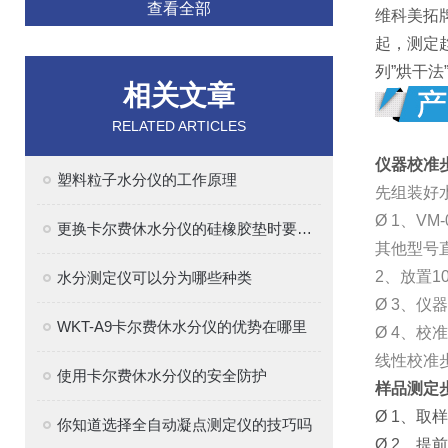
查看全部
维科美拓
起，测定
列”烘干
相关文章
RELATED ARTICLES
仪器校准
塑料粒子水分仪的工作原理
先组装好
Ø 1、VM-
更换卡尔费休水分仪的硅橡胶垫时要注意的事项
其他型号直
2、放置1
水分测定仪可以分为哪些种类
Ø 3、仪
WKT-A9卡尔费休水分仪的优势在哪里
Ø 4、校
线性校准
使用卡尔费休水分仪的安全防护
样品测定
Ø 1、取
你知道选择全自动凝点测定仪的技巧吗
Ø 2、提