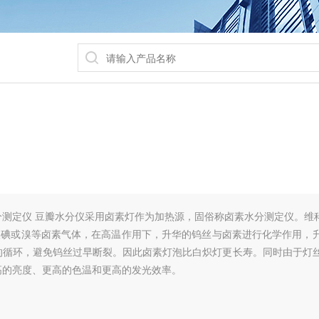
测定仪 豆瓣水分仪采用卤素灯作为加热源，固俗称卤素水分测定仪。维科
入碘或溴等卤素气体，在高温作用下，升华的钨丝与卤素进行化学作用，
的循环，避免钨丝过早断裂。因此卤素灯泡比白炽灯更长寿。同时由于灯
高的亮度、更高的色温和更高的发光效率。