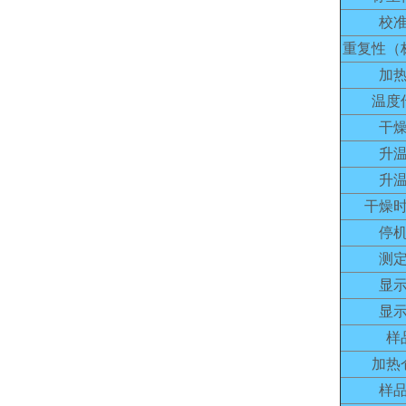
校
重复性（
加
温度
干
升
升
干燥
停
测
显
显
样
加热
样