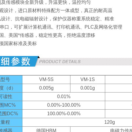
控制及传感模块全新升级，升温更快，温控均匀
新外观设计，进口原材料特殊配方一体成型，真正的耐高温
的防风设计、抗电磁辐射设计，保护仪器称重系统稳定、精准
232串口，可扩展计算机通讯、打印机通讯、PLC及网络化管理
用德国、美国*传感器，稳定性更高，拒绝温度漂移
多项国家标准及美标
品型号
VM-5S
VM-1S
度（d）
0.005g
0.001g
可读性
0.01%
围MC%
0.00%-100.00%
范围DC%
100.00%-0.00%
重量程
120g
传感器
德国HBM
电磁力传