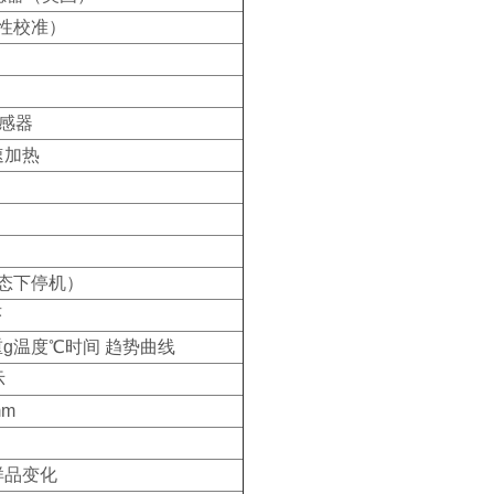
性校准）
传感器
速加热
态下停机）
序
重g温度℃时间 趋势曲线
示
mm
样品变化