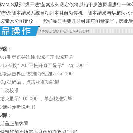
牌VM-S系列”烘干法”卤素水分测定仪将烘箱干燥法原理进行一
趋势及测定结果系统自动判定且自动停机，测定结果与烘箱法水分
法”卤素水分测定仪，一般样品只需要几分钟即可测量完毕，因此
步骤：
水分测定仪并连接电源打开电源开关
01S长按“TAL”不松开直至显示“—cal 100--”
接点击界面“校准”按钮显示cal 100
00g 砝码后，点击校准功能键
器自动校准
准结束显示“100.000”，单点校准完毕
步骤可参考说明书
步骤：
样后盖上加热罩
前设定好加热所需温度例如“105摄氏度”