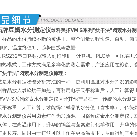
拓牌
豆瓣水分测定仪
维科美拓VM-S系列”烘干法”卤素水分
，样品的水份持续不断的被烘干。整个测量过程快速、自动、简便
时间s、温度终值℃、趋势曲线等数据。
过RS232串口将数据输入到打印机、计算机、PLC等，可以在
加热模式，工作方式满足多样化的测定需求，广泛应用在粮食、
”烘干法”卤素水分测定仪原理
：
法是水分测定物理分析方法的一种，是利用温度对水分挥发的影
料样品放入烘箱烘干加热，再利用电子天平称重后，人工计算得
牌VM-S系列卤素水分测定仪区分其他产品在于，传统的水分测
天平称重、人工计算，才能得出样品的水分值（含水率）。传统
牌水分测定仪采用卤素灯作为加热源，固俗称卤素水分测定仪，或
气体，在高温作用下，升华的钨丝与卤素进行化学作用，升华的
灯更长寿。同时由于灯丝可以工作在更高温度下，从而得到了更