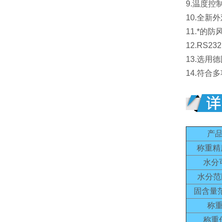
9.温度
10.全
11.*
12.RS
13.选
14.符合
产
称重精
水分
水分范
固含量
称
称重