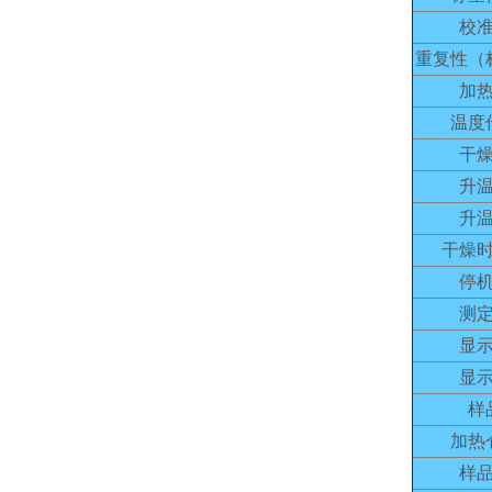
校
重复性（
加
温度
干
升
升
干燥
停
测
显
显
样
加热
样