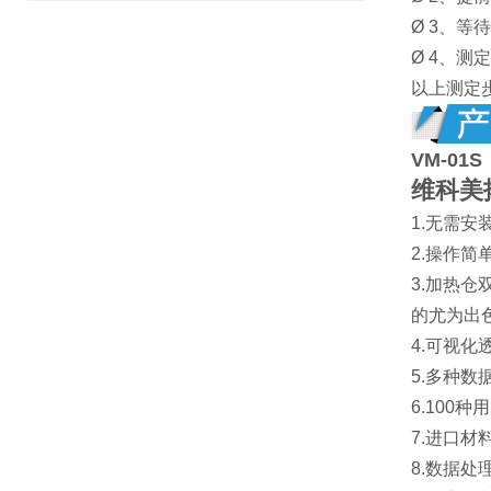
Ø 3、等
Ø 4、
以上测定
VM-01S
维科美
1.无需
2.操作
3.加热
的尤为出
4.可视
5.多种
6.10
7.进口
8.数据处