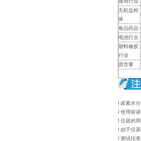
通用行业
无机盐粉
体
食品药品
电池行业
塑料橡胶
行业
固含量
l 卤素
l 使用
l 仪器
l 由于
l 测试