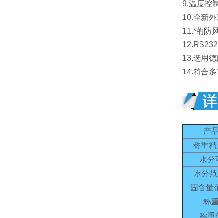
9.温度
10.全
11.*
12.RS
13.选
14.符合
产
称重精
水分
水分范
固含量
称
称重