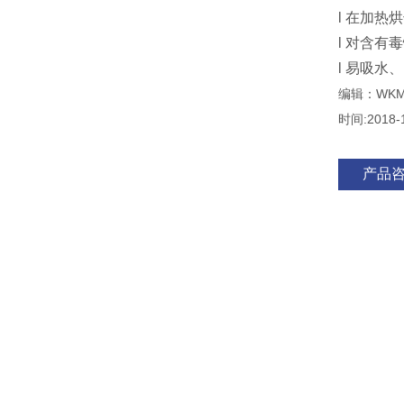
l 在加
l 对含
l 易吸
编辑：WKM
时间:2018-
产品