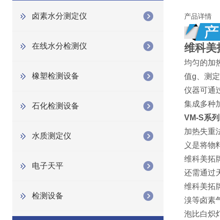
卤素水分测定仪
产品详情
在线水分检测仪
维科美
均匀的加
橡塑检测设备
值g、测
仪器可通
集成多种
石化检测设备
VM-S
系列
加热失重
水质测定仪
义是将物
维科美拓
电子天平
还需通过
维科美拓
检测设备
溴等卤素
泡比白炽