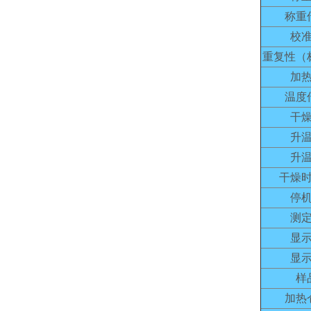
称重
校
重复性（
加
温度
干
升
升
干燥
停
测
显
显
样
加热