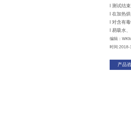
l 测试
l 在加
l 对含
l 易吸
编辑：WKM
时间:2018-
产品