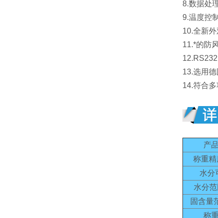
8.数据处
9.温度
10.全
11.*
12.RS
13.选
14.符合
产
称重精
水分
水分范
固含量
称