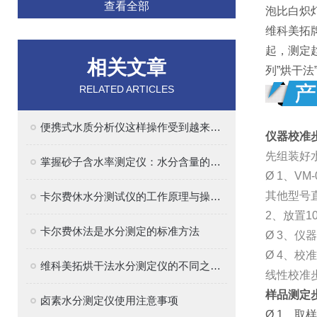
查看全部
泡比白炽
维科美拓
起，测定
相关文章
列”烘干
RELATED ARTICLES
便携式水质分析仪这样操作受到越来越多青睐
仪器校准
先组装好
掌握砂子含水率测定仪：水分含量的准确测量方法
Ø 1、VM-
其他型号直
卡尔费休水分测试仪的工作原理与操作指南
2、放置1
卡尔费休法是水分测定的标准方法
Ø 3、仪
Ø 4、校
维科美拓烘干法水分测定仪的不同之处在哪里
线性校准
样品测定
卤素水分测定仪使用注意事项
Ø 1、取