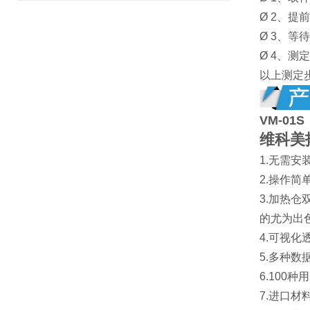
Ø 2、提
Ø 3、等
Ø 4、
以上测定
VM-01S
维科美
1.无需
2.操作
3.加热
的尤为出
4.可视
5.多种
6.10
7.进口