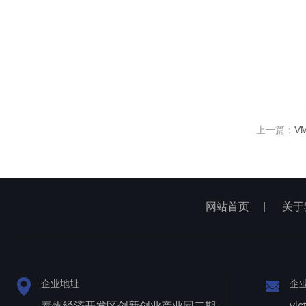
上一篇：
V
网站首页
|
关于
企业地址
企
泰州经济开发区创新创业产业园二期1号厂房西侧三层
vic