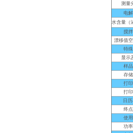
测量
电解
水含量（
搅拌
漂移值空
特殊
显示
样品
存储
打印
打印
日历
终点
使用
功率