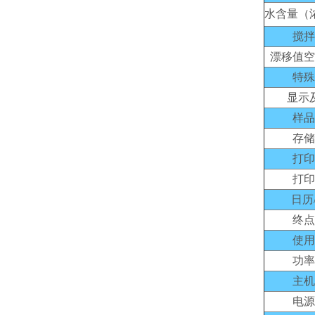
水含量（
搅拌
漂移值空
特殊
显示
样品
存储
打印
打印
日历
终点
使用
功率
主机
电源