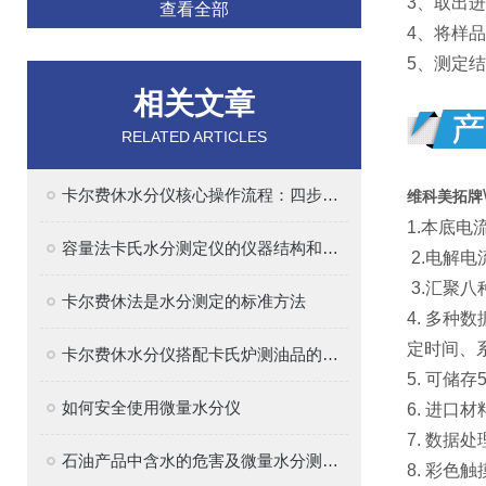
3、取出
查看全部
4、将样
5、测定
相关文章
RELATED ARTICLES
卡尔费休水分仪核心操作流程：四步法确保精准
维科美拓牌
1.本底
容量法卡氏水分测定仪的仪器结构和原理解析
2.电解
3.汇聚
卡尔费休法是水分测定的标准方法
4. 多
定时间、
卡尔费休水分仪搭配卡氏炉测油品的水分
5. 可储
如何安全使用微量水分仪
6. 进
7. 数据
石油产品中含水的危害及微量水分测定的意义
8. 彩