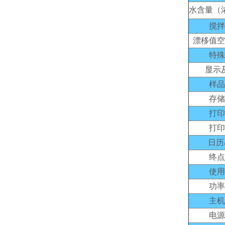
水含量（
搅拌
漂移值空
特殊
显示
样品
存储
打印
打印
日历
终点
使用
功率
主机
电源