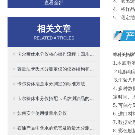
3、取出
查看全部
4、将样
5、测定
相关文章
RELATED ARTICLES
卡尔费休水分仪核心操作流程：四步法确保精准
维科美拓牌
1.本底
容量法卡氏水分测定仪的仪器结构和原理解析
2.电解
3.汇聚
卡尔费休法是水分测定的标准方法
4. 多
定时间、
卡尔费休水分仪搭配卡氏炉测油品的水分
5. 可储
如何安全使用微量水分仪
6. 进
7. 数据
石油产品中含水的危害及微量水分测定的意义
8. 彩