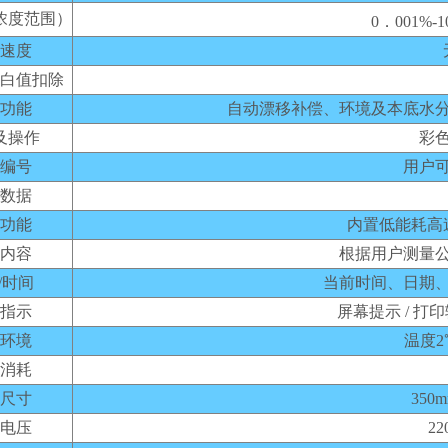
浓度范围）
0．001%-1
速度
白值扣除
功能
自动漂移补偿、环境及本底水
及操作
彩
编号
用户
数据
功能
内置低能耗高
内容
根据用户测量
/时间
当前时间、日期
指示
屏幕提示 / 打印
环境
温度2
消耗
尺寸
350
电压
22