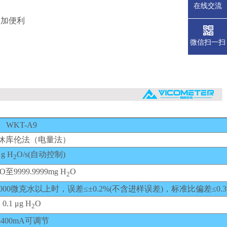
在线交流
更加便利
微信扫一扫
WKT-A9
休库伦法（电量法）
 g H
O/s(自动控制)
2
O至9999.9999mg H
O
2
在1000微克水以上时，误差≤±0.2%(不含进样误差)，标准比偏差≤0.3
0.1 μg H
O
2
-400mA可调节