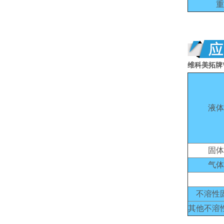
重
维科美拓牌
液体
固体
气体
不溶性
其他不溶