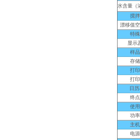
水含量（
搅拌
漂移值空
特殊
显示
样品
存储
打印
打印
日历
终点
使用
功率
主机
电源