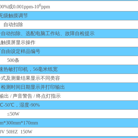
6
00%或0.001ppm-10
ppm
无级触摸调节
自动扣除
分自动扣除、选配电脑工作站、故障自检提示
色触摸屏显示操作
可自由设定样品编号
500条
速热敏打印机，56毫米纸宽
公式及测量结果显示不同类容
、检测时间日期显示并打印输出
输出 / 声音警告 / 终点灯指示
℃-50℃，湿度‹90%
≤50W
mm*300mm*170mm
0V 50HZ 150W