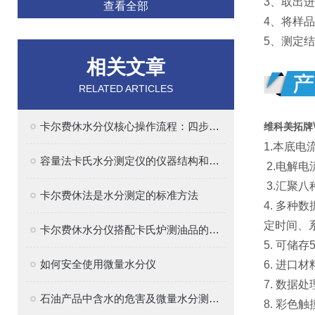
3、取出
查看全部
4、将样
5、测定
相关文章
RELATED ARTICLES
卡尔费休水分仪核心操作流程：四步法确保精准
维科美拓牌
1.本底
容量法卡氏水分测定仪的仪器结构和原理解析
2.电解
3.汇聚
卡尔费休法是水分测定的标准方法
4. 多
定时间、
卡尔费休水分仪搭配卡氏炉测油品的水分
5. 可储
如何安全使用微量水分仪
6. 进
7. 数据
石油产品中含水的危害及微量水分测定的意义
8. 彩