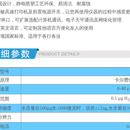
式外观设计，静电喷塑工艺环保、易清洁、耐腐蚀
内置热敏高速打印机及前置电源开关，让您再使用仪器的过程中感觉
S232串口，可扩展选配计算机通讯、电子天平通讯及网络化管理
置中英文语言，可定制其他语言方便化友人的使用
合多项国家标准、适用于各行各业
型号
原理
卡尔费
0-40 μ
速度
0.1 μg H
范围
2
准确度
水含量在100μg水-1000微克时，误差≤±2ug,水含量
分辨力
电流
0