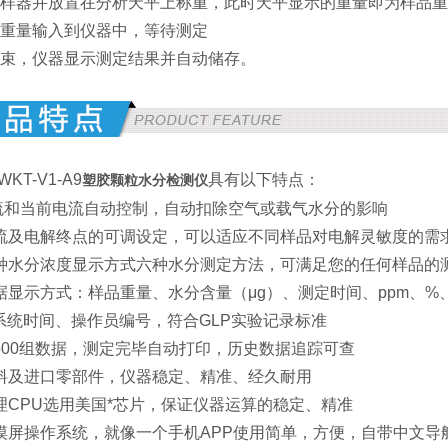
进样器并放置在分析天平上称重，此时天平显示的重量即为样品
品重量输入到仪器中，等待测定
结束，仪器显示测定结果并自动储存。
WKT-V1-A9
具有以下特点：
塑胶颗粒水分检测仪
电流和当前电流自动控制，自动扣除空气或载气水分的影响
电流及电解终点的可调设定，可以适应不同样品对电解灵敏度的需
八种水分浓度显示方式六种水分测定方法，可满足您的任何样品的
种数据显示方式：样品重量、水分含量（μg）、测定时间、ppm
系统时间、操作员编号，符合GLP实验记录标准
存500组数据，测定完毕自动打印，历史数据追踪可查
口材料及进口零部件，仪器稳定、精准、经久耐用
处理CPU选用美国*芯片，保证仪器运算的稳定、精准
色触摸屏操作系统，就像一个手机APP使用简单，方便，自带中文