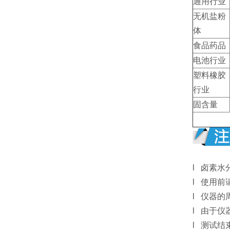
通用行业
无机盐粉
体
食品药品
电池行业
塑料橡胶
行业
固含量
l 卤素
l 使用
l 仪器
l 由于
l 测试