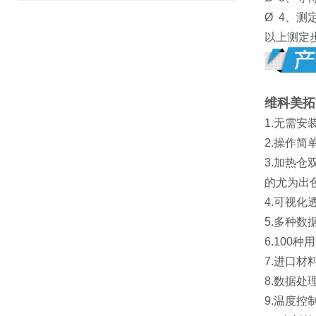
Ø 4、
以上测定
维科美拓
1.无需
2.操作
3.加热
的尤为出
4.可视
5.多种
6.10
7.进口
8.数据处
9.温度