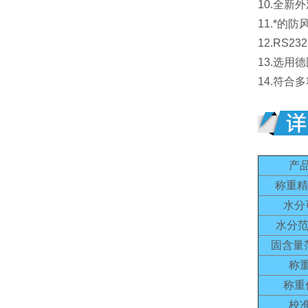
10.全
11.*
12.RS
13.选
14.符合
产
称重精
水分
水分范
固含量
称
称重
校