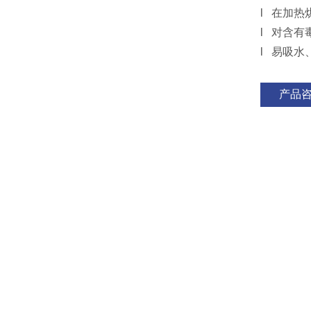
l 在加
l 对含
l 易吸
产品