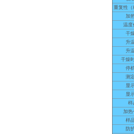
重复性（
加
温度
干
升
升
干燥
停
测
显
显
样
加热
样
防