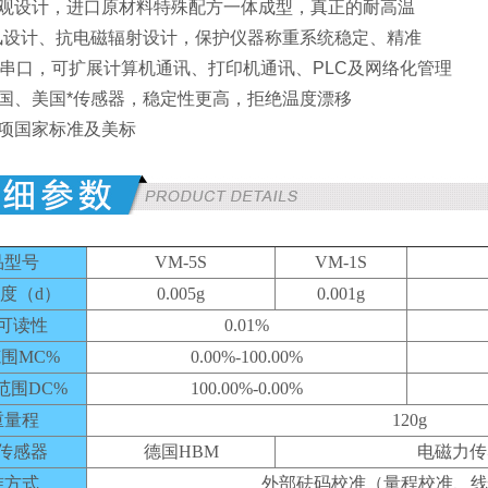
新外观设计，进口原材料特殊配方一体成型，真正的耐高温
的防风设计、抗电磁辐射设计，保护仪器称重系统稳定、精准
232串口，可扩展计算机通讯、打印机通讯、PLC及网络化管理
用德国、美国*传感器，稳定性更高，拒绝温度漂移
多项国家标准及美标
品型号
VM-5S
VM-1S
度（d）
0.005g
0.001g
可读性
0.01%
围MC%
0.00%-100.00%
范围DC%
100.00%-0.00%
重量程
120g
传感器
德国HBM
电磁力传
准方式
外部砝码校准（量程校准、线