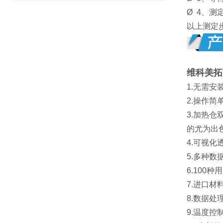
Ø 4、
以上测定
维科美拓
1.无需
2.操作
3.加热
的尤为出
4.可视
5.多种
6.10
7.进口
8.数据处
9.温度