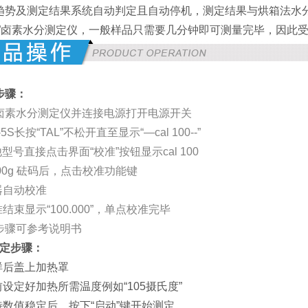
趋势及测定结果系统自动判定且自动停机，测定结果与烘箱法水分
法”卤素水分测定仪，一般样品只需要几分钟即可测量完毕，因此
步骤：
卤素水分测定仪并连接电源打开电源开关
5S长按“TAL”不松开直至显示“—cal 100--”
接点击界面“校准”按钮显示cal 100
00g 砝码后，点击校准功能键
器自动校准
准结束显示“100.000”，单点校准完毕
步骤可参考说明书
定步骤：
样后盖上加热罩
前设定好加热所需温度例如“105摄氏度”
待数值稳定后，按下“启动”键开始测定