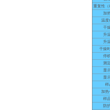
重复性（
加
温度
干
升
升
干燥
停
测
显
显
样
加热
样
防