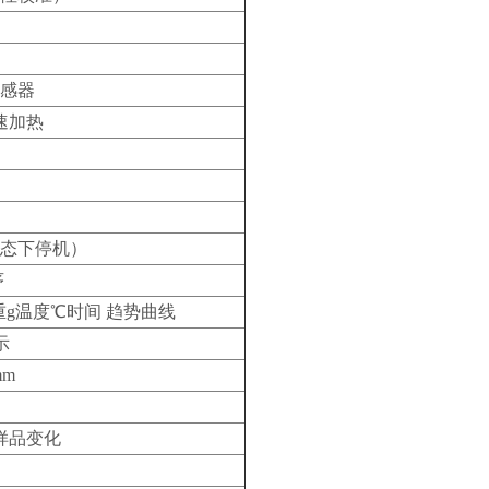
）
传感器
速加热
态下停机）
序
重g温度℃时间 趋势曲线
示
mm
样品变化