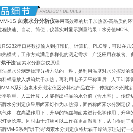
M-1S
卤素水分分析仪
采用高效率的烘干加热器-高品质的
过程快速、自动、简便，仪器实时显示测量结果：水分值MC%、
过RS232串口将数据输入到打印机、计算机、PLC等，可以在
加热模式，工作方式满足多样化的测定需求，广泛应用在粮食、
”
烘干法
”卤素水分测定仪原理：
法是水分测定物理分析方法的一种，是利用温度对水分挥发的影
物料样品放入烘箱烘干加热，再利用电子天平称重后，人工计算
牌VM-S系列卤素水分测定仪区分其他产品在于，传统的水分测
天平称重、人工计算，才能得出样品的水分值（含水率）。传统
牌水分测定仪采用卤素灯作为加热源，固俗称卤素水分测定仪，
素气体，在高温作用下，升华的钨丝与卤素进行化学作用，升华
炽灯更长寿。同时由于灯丝可以工作在更高温度下，从而得到了
牌VM-S系列”烘干法”卤素水分测定仪将烘箱干燥法原理进行