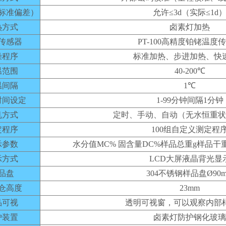
标准偏差）
允许≤3d（实际≤1d
热方式
卤素灯加热
传感器
PT-100高精度铂铑温度
燥程序
标准加热、步进加热、快
温范围
40-200℃
温间隔
1℃
时间设定
1-99分钟间隔1分钟
机方式
定时、手动、自动（无水恒重状
定程序
100组自定义测定程
示参数
水分值MC% 固含量DC%样品总重g样品干
示方式
LCD大屏液晶背光显
品盘
304不锈钢样品盘Ø90
仓高度
23mm
品可视
透明可视窗，可以观察内部
护装置
卤素灯防护钢化玻璃