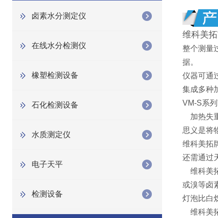
卤素水分测定仪
维科美拓V
在线水分检测仪
整个测量
据。
橡塑检测设备
仪器可通
集成多种
VM-S系列
石化检测设备
加热失重
思义是将
水质测定仪
维科美拓
还需通过
电子天平
维科美拓
或溴等卤
检测设备
灯泡比白
维科美拓