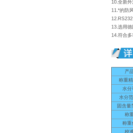
10.全
11.*
12.RS
13.选
14.符合
产
称重精
水分
水分范
固含量
称
称重
校