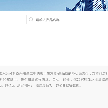
 卤素水分分析仪​采用高效率的烘干加热器-高品质的环状卤素灯，对样品进
断的被烘干。整个测量过程快速、自动、简便，仪器实时显示测量结
值g、终值g、测定时间s、温度终值℃、趋势曲线等数据。