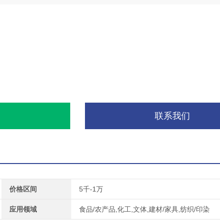
询
联系我们
价格区间
5千-1万
应用领域
食品/农产品,化工,文体,建材/家具,纺织/印染