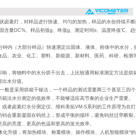
环状卤素灯，对样品进行快速、均匀的加热，样品的水份持续不断
固含量DC%、样品初值g、终值g、测定时间s、温度终值℃、
几分钟内（大部分样品）快速测定出固体、液体、粉体中的水分，
食品、农业、化工、塑料、新能源、新材料、医药、科研、检测
响，将物料中的水分烘干出去，上比较通用标准测定方法是烘
得出水分值。
定一般是采用烘箱干燥法，一个样品的测试需要两三个甚至三四
烘箱法水分测定的低效率，不能够适应高节奏的企业生产需要。
或者卤素灯水分测定仪。维科美拓VM-S系列的工作原理为在灯
的钨会重新凝固在钨丝上，形成平衡的循环，避免钨丝过早断裂
更高的亮度、更高的色温和更高的发光效率。
一体化升级，将加热模块、称重模块、操作模块、人机智能模块*