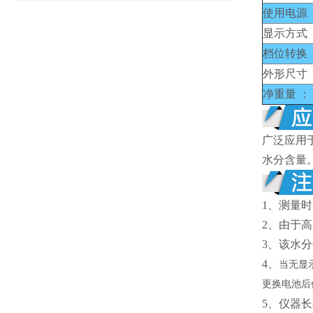
使用电源 
显示方式 
档位转换 
外形尺寸 
净重量 ：
广泛应用
水分含量
1、
测量时
2、
由于高
3、
该水分
4、
当无显
更换电池后
5、仪器