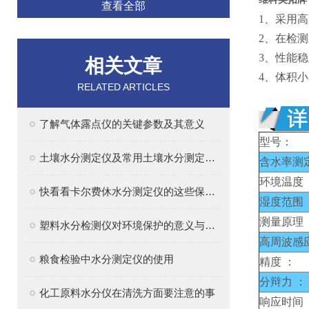
查看全部
1、
采用高
2、
在
检测
3、
性能稳
相关文章
4、
体积小
RELATED ARTICLES
了解气体露点仪的关键参数及其意义
型号：
土壤水分测定仪及常用土壤水分测定方法介绍
含水率测
环境温度 
快看看卡尔费休水分测定仪的这些保养建议吧
湿度范围 
测量原理 
塑料水分检测仪对环境保护的意义与作用
高周波感
粮食检验中水分测定仪的使用
精度 ：
分辩力 ：
化工原料水分仪在清洗方面要注意的事
响应时间 