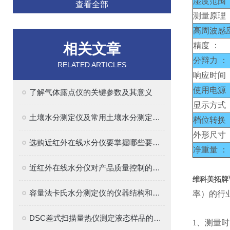
湿度范围 
查看全部
测量原理 
高周波感
相关文章
精度 ：
分辩力 ：
RELATED ARTICLES
响应时间 
使用电源 
了解气体露点仪的关键参数及其意义
显示方式 
土壤水分测定仪及常用土壤水分测定方法介绍
档位转换 
外形尺寸 
选购近红外在线水分仪要掌握哪些要点？
净重量 ：
近红外在线水分仪对产品质量控制的意义？
维科美拓牌
容量法卡氏水分测定仪的仪器结构和原理解析
率）的行
DSC差式扫描量热仪测定液态样品的热性能
1、
测量时