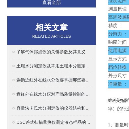
湿度范围 
查看全部
测量原理 
高周波感
相关文章
精度 ：
分辩力 ：
RELATED ARTICLES
响应时间 
使用电源 
了解气体露点仪的关键参数及其意义
显示方式 
土壤水分测定仪及常用土壤水分测定方法介绍
档位转换 
外形尺寸 
选购近红外在线水分仪要掌握哪些要点？
净重量 ：
近红外在线水分仪对产品质量控制的意义？
维科美拓牌
容量法卡氏水分测定仪的仪器结构和原理解析
率）的行
DSC差式扫描量热仪测定液态样品的热性能
1、
测量时