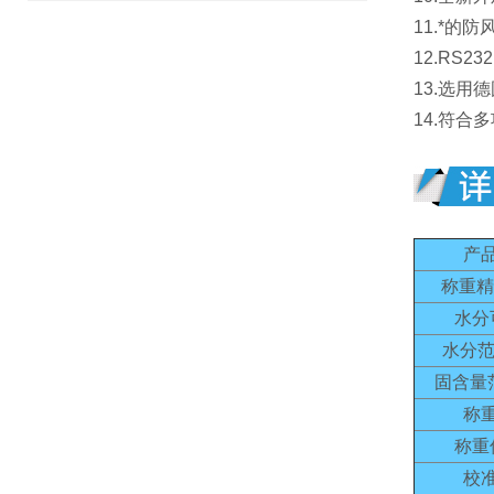
11.*
12.RS
13.选
14.符合
产
称重精
水分
水分范
固含量
称
称重
校