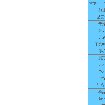
重复性（
加
温度
干
升
升
干燥
停
测
显
显
样
加热
样
防