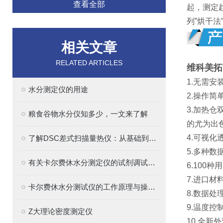
查看全部
起，测定
列”烘干
相关文章
RELATED ARTICLES
维科美拓
1.无需
水分测定仪的用途
2.操作
3.加热
粮食谷物水分仪知多少，一文来了解
的尤为出
4.可视
了解DSC差式扫描量热仪：从基础到高级分析技巧
5.多种
有关卡尔费休水分测定仪的试剂调试和样品测定步骤，你清楚吗
6.10
7.进口
卡尔费休水分测试仪的工作原理与操作指南
8.数据处
9.温度
Z大理论密度测定仪
10.全