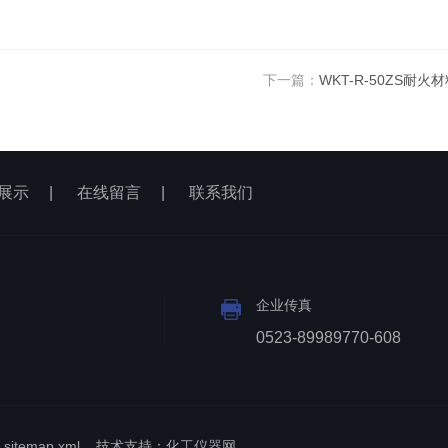
下一篇：
WKT-R-50ZS耐
展示
|
在线留言
|
联系我们
企业传真
0523-89989770-608
sitemap.xml
技术支持：
化工仪器网