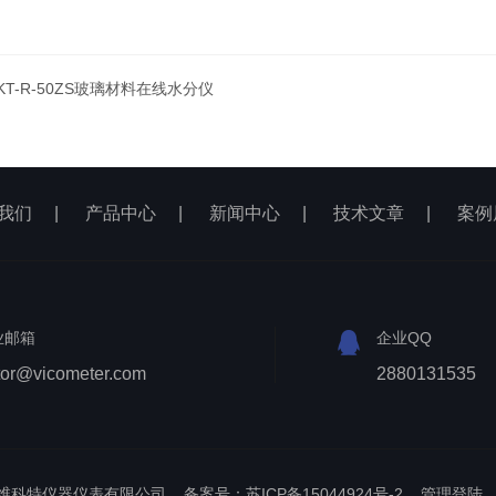
KT-R-50ZS玻璃材料在线水分仪
我们
|
产品中心
|
新闻中心
|
技术文章
|
案例
业邮箱
企业QQ
tor@vicometer.com
2880131535
江苏维科特仪器仪表有限公司
备案号：苏ICP备15044924号-2
管理登陆