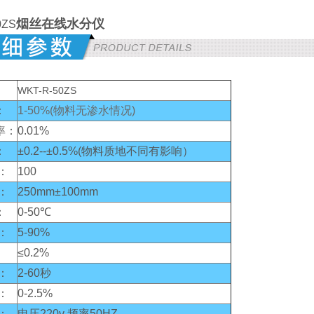
烟丝在线水分仪
0ZS
WKT-R-50ZS
：
1-50%(物料无渗水情况)
率
：
0.01%
：
±0.2--±0.5%(物料质地不同有影响）
：
100
：
250mm±100mm
：
0-50℃
：
5-90%
≤0.2%
：
2-60秒
：
0-2.5%
：
电压220v 频率50HZ