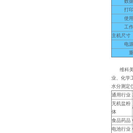
数
打
使
工
主机尺寸（
电
维科
业、化学
水分测定
通用行业
无机盐粉
体
食品药品
电池行业