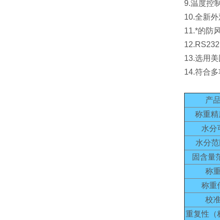
9.温度
10.全
11.*
12.RS
13.选
14.符合
产
称重精
水分
水分范
固含量
称
称重
校
重复性（