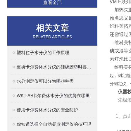
VM-E系列
查看全部
加热失重
顾名思义
相关文章
维科美拓
还需通过
RELATED ARTICLES
维科美
碘或溴等
塑料粒子水分仪的工作原理
素灯泡比
更换卡尔费休水分仪的硅橡胶垫时要注意的事项
维科美拓
起，测定趋
水分测定仪可以分为哪些种类
分测定仪，
仪器
WKT-A9卡尔费休水分仪的优势在哪里
先组
使用卡尔费休水分仪的安全防护
1
、点
你知道选择全自动凝点测定仪的技巧吗