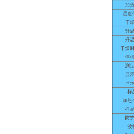
加
温度
干
升
升
干燥
停
测
显
显
样
加热
样
防
波