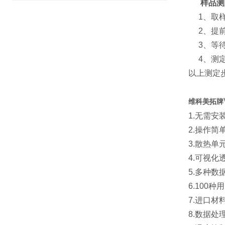
样品测
1、取样
2、提前
3、等待
4、测定
以上测定
维科美拓牌
1.无需
2.操作
3.散热
4.可视
5.多种
6.10
7.进口
8.数据处