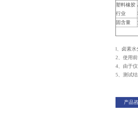
塑料橡胶
行业
固含量
l、卤素
2、使用
4、由于
5、测试
产品