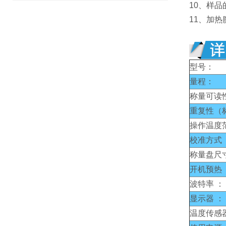
10、样
11、加
型号：
量程：
称量可读
重复性（
操作温度
校准方式 
称量盘尺
开机预热 
波特率 ：
显示器 ：
温度传感器