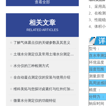
查看全部
1、
采用高
2、
在
检测
3、
性能稳
相关文章
4、
体积小
RELATED ARTICLES
了解气体露点仪的关键参数及其意义
型号：
土壤水分测定仪及常用土壤水分测定方法介绍
含水率测
环境温度 
水分仪的三种检测方式
湿度范围 
测量原理 
全自动凝点测定仪的安装与使用介绍
高周波感
维科美拓与您探讨卤素灯与红外灯加热的区别
精度 ：
分辩力 ：
微量水分测定仪的功能特征
响应时间 