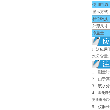
使用电源 
显示方式 
档位转换 
外形尺寸 
净重量 ：
广泛应用
水分含量
1、
测量时
2、
由于高
3、
该水分
4、
当无显
更换电池后
5、仪器