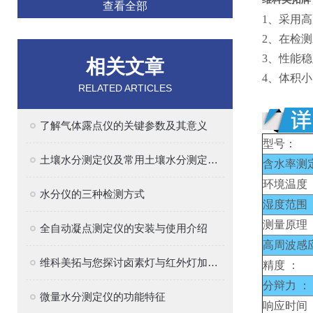
查看全部
1、
采用高
2、
在
检测
3、
性能稳
相关文章
4、
体积小
RELATED ARTICLES
了解气体露点仪的关键参数及其意义
型号：
土壤水分测定仪及常用土壤水分测定方法介绍
含水率测
环境温度 
水分仪的三种检测方式
湿度范围 
测量原理 
全自动凝点测定仪的安装与使用介绍
高周波感
维科美拓与您探讨卤素灯与红外灯加热的区别
精度 ：
分辩力 ：
微量水分测定仪的功能特征
响应时间 