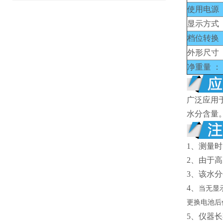
使用电源 
显示方式 
档位转换 
外形尺寸 
净重量 ：
广泛应用
水分含量
1、
测量时
2、
由于高
3、
该水分
4、
当无显
更换电池后
5、仪器