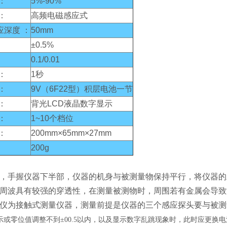
：
5%-90%
：
高频电磁感应式
应深度 ：
50mm
±0.5%
0.1/0.01
：
1秒
：
9V（6F22型）积层电池一节
：
背光LCD液晶数字显示
：
1~10个档位
：
200mm×65mm×27mm
200g
，手握仪器下半部，仪器的机身与被测量物保持平行，将仪器的
周波具有较强的穿透性，在测量被测物时，周围若有金属会导致
仪为接触式测量仪器，测量前提是仪器的三个感应探头要与被测
示或零位值调整不到±00.5以内，以及显示数字乱跳现象时，此时应更