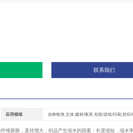
询
联系我们
应用领域
农林牧渔,文体,建材/家具,包装/造纸/印刷,纺织
纤维膨胀，直径增大，织品产生缩水的因素：长度缩短，缩水