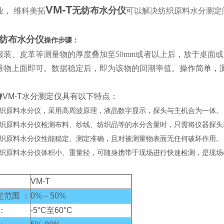
VM-T
无纺布水分仪
业， 维科美拓
可以解决纺织原料水分测定
纺布水分仪
操作步骤：
服装、皮革等测量物的厚度叠加至50mm或者以上后，放于桌面
量物上面即可。数据稳定后，即为该物的回潮率值。
操作简单，
VM-T水分测定仪
具有以下特点：
牌
T纺织原料水分仪，采用高周波原理，液晶数字显示，探头与主机合为一体。
T纺织原料水分仪检测布料、纱线、纺织品等的水分含量时，只需将仪器探
T纺织原料水分仪性能稳定、测定准确，且对被测量物表面无任何破坏作用。
T纺织原料水分仪体积小、重量轻，可随身携带于现场进行快速检测，是现
VM-T
定范围 ：
0%－50%
：
-5°C至60°C