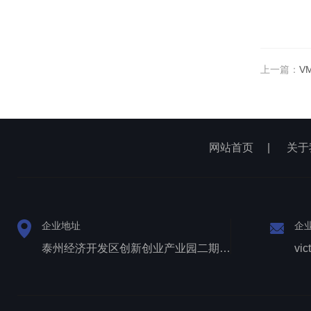
上一篇：
V
网站首页
|
关于
企业地址
企
泰州经济开发区创新创业产业园二期1号厂房西侧三层
vic