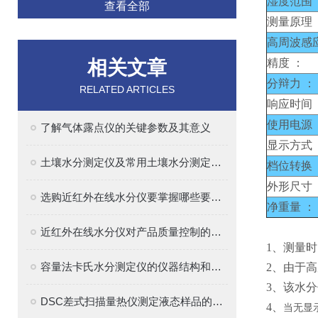
湿度范围 
查看全部
测量原理 
高周波感
相关文章
精度 ：
分辩力 ：
RELATED ARTICLES
响应时间 
使用电源 
了解气体露点仪的关键参数及其意义
显示方式 
土壤水分测定仪及常用土壤水分测定方法介绍
档位转换 
外形尺寸 
选购近红外在线水分仪要掌握哪些要点？
净重量 ：
近红外在线水分仪对产品质量控制的意义？
1、
测量时
容量法卡氏水分测定仪的仪器结构和原理解析
2、
由于高
3、
该水分
DSC差式扫描量热仪测定液态样品的热性能
4、
当无显