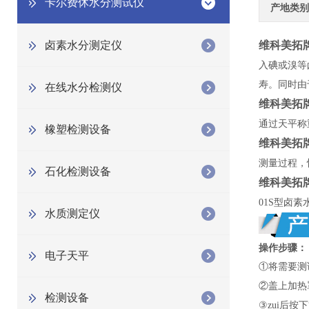
卡尔费休水分测试仪
产地类别
卤素水分测定仪
维科美拓
入碘或溴等
寿。同时由
在线水分检测仪
维科美拓
通过天平称
橡塑检测设备
维科美拓
测量过程，
石化检测设备
维科美拓
01S型卤
水质测定仪
操作步骤：
电子天平
①将需要测
②盖上加热
检测设备
③zui后按